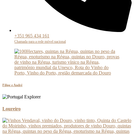
+351 ‭‭965 434 161‬
Chamada para a rede móvel nacional
Filipe e André
Loureiro