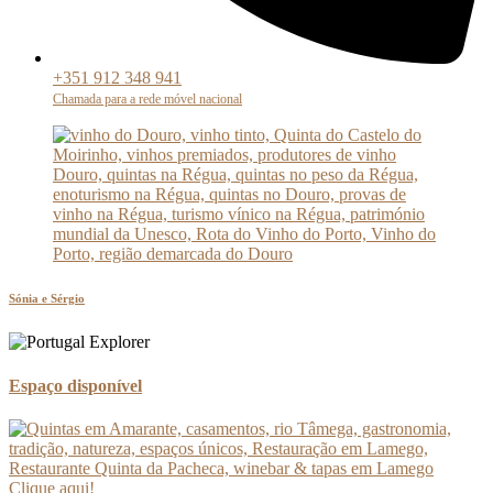
+351 ‭‭912 348 941‬
Chamada para a rede móvel nacional
Sónia e Sérgio
Espaço disponível
Clique aqui!