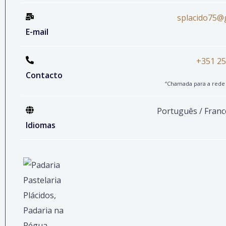
splacido75@
E-mail
+351 25
Contacto
“Chamada para a rede f
Português / Franc
Idiomas