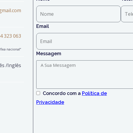
gmail.com
Email
4 323 063
ixa nacional”
Messagem
ês /Inglês
Concordo com a
Política de
Privacidade