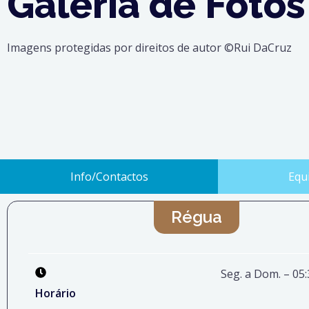
Galeria de Fotos
Imagens protegidas por direitos de autor ©Rui DaCruz
Info/Contactos
Equ
Régua
Seg. a Dom. –
05:
Horário