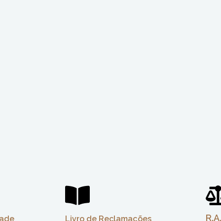
R.A
dade
Livro de Reclamações