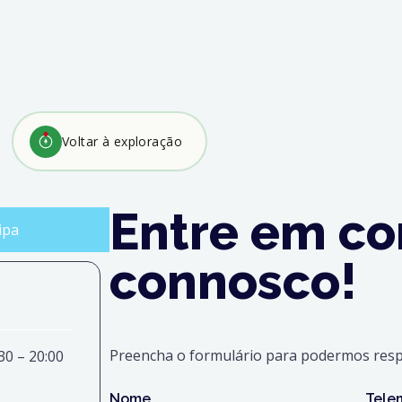
Voltar à exploração
Entre em co
ipa
connosco!
Preencha o formulário para podermos resp
30
– 20:00
Nome
Tele