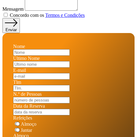
Mensagem
Concordo com os
Termos e Condições
Enviar
Nome
Último Nome
E-mail
Tlm
N.º de Pessoas
Data da Reserva
Refeições
Almoço
Jantar
Almoço