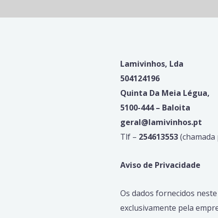
Lamivinhos, Lda
504124196
Quinta Da Meia Légua,
5100-444 – Baloita
geral@lamivinhos.pt
Tlf –
254613553
(chamada p
Aviso de Privacidade
Os dados fornecidos neste
exclusivamente pela empres