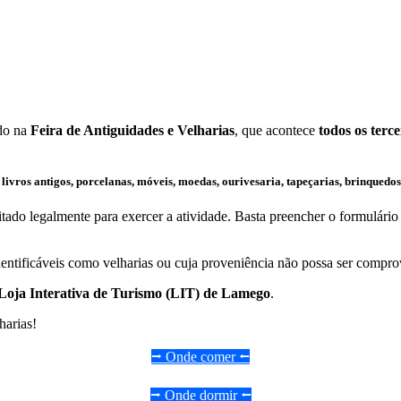
ado na
Feira de Antiguidades e Velharias
, que acontece
todos os terc
e
livros antigos, porcelanas, móveis, moedas, ourivesaria, tapeçarias, brinquedos
litado legalmente para exercer a atividade. Basta preencher o formulári
identificáveis como velharias ou cuja proveniência não possa ser comp
Loja Interativa de Turismo (LIT) de Lamego
.
harias!
⭢ Onde comer ⭠
⭢ Onde dormir ⭠