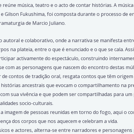
 reúne música, teatro e o acto de contar histórias. A música
ri e Gilson Fukushima, foi composta durante o processo de 
dramaturgia de Marcio Juliano.
 autoral e colaborativo, onde a narrativa se manifesta entr
pos na plateia, entre o que é enunciado e o que se cala. As
rticipar activamente do espectáculo, construindo intername
se com as personagens que nascem do encontro destas múlt
ir de contos de tradição oral, resgata contos que têm orige
ão histórias ancestrais que evocam o compartilhamento na pr
com sua vivência e que podem ser compartilhadas para um 
ealidades socio-culturais.
a imagem de pessoas reunidas em torno do fogo, aqui o com
sença dos corpos que nos aquecem e celebram a vida.
icos e actores, alterna-se entre narradores e personagens 