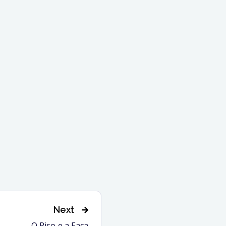
Next
O Riso e a Faca