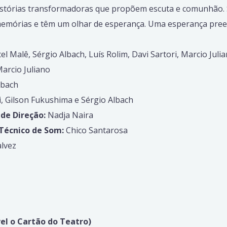
 histórias transformadoras que propõem escuta e comunhão. 
emórias e têm um olhar de esperança. Uma esperança preen
el Malê, Sérgio Albach, Luís Rolim, Davi Sartori, Marcio Juli
arcio Juliano
lbach
i, Gilson Fukushima e Sérgio Albach
 de Direção:
Nadja Naira
 Técnico de Som:
Chico Santarosa
lvez
vel o Cartão do Teatro)