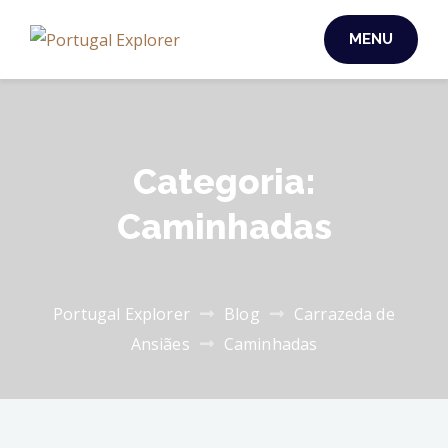
MENU
Categoria:
Caminhadas
Portugal Explorer
Blog
Carrazeda de
Ansiães
Caminhadas