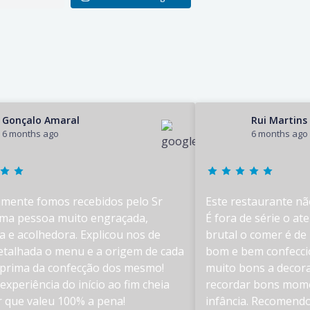
Gonçalo Amaral
Rui Martins
6 months ago
6 months ago
amente fomos recebidos pelo Sr
Este restaurante não
uma pessoa muito engraçada,
É fora de série o a
a e acolhedora. Explicou nos de
brutal o comer é de 
etalhada o menu e a origem de cada
bom e bem confecci
 prima da confecção dos mesmo!
muito bons a decora
experiência do início ao fim cheia
recordar bons mom
 que valeu 100% a pena!
infância. Recomendo