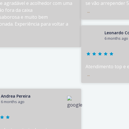
e agradável e acolhedor com uma
se vão arrepender 5 
o fora da caixa
...
saborosa e muito bem
onada. Experiência para voltar a
Leonardo C
6 months ago
Atendimento top e e
...
Andrea Pereira
6 months ago