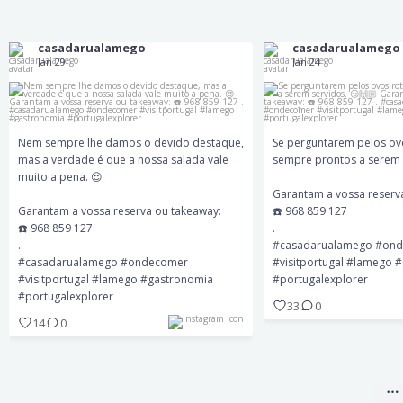
Nem sempre lhe damos o devido destaque,
Se perguntarem pelos 
mas a verdade é que a nossa salada vale muito a
sempre prontos a serem
pena. 😍
casadarualamego
casadarualamego
Jan 29
Jan 24
Garantam a vossa rese
Garantam a vossa reserva ou takeaway:
☎️ 968 859
☎️ 968 859 127
.
.
#casadarualamego #ondeco
#casadarualamego #ondecomer #visitportugal
#lamego #gastronomia #p
#lamego #gastronomia #portugalexplorer
Nem sempre lhe damos o devido destaque,
Se perguntarem pelos ovo
mas a verdade é que a nossa salada vale
sempre prontos a serem 
muito a pena. 😍
33
0
14
0
Garantam a vossa reserv
Garantam a vossa reserva ou takeaway:
☎️ 968 859 127
☎️ 968 859 127
.
.
#casadarualamego #on
#casadarualamego #ondecomer
#visitportugal #lamego 
#visitportugal #lamego #gastronomia
#portugalexplorer
#portugalexplorer
33
0
14
0