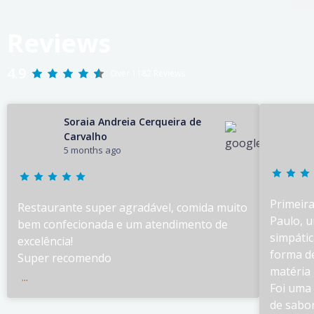
Reviews
4.9
Over 1182 Reviews
Soraia Andreia Cerqueira de
Carvalho
5 months ago
Primeir
Restaurante super agradável, comida muito
Paulo, 
bem confecionada e um atendimento de
simpátic
excelência!
forma d
Super recomendo
matéria
...
Foi uma 
de sabor