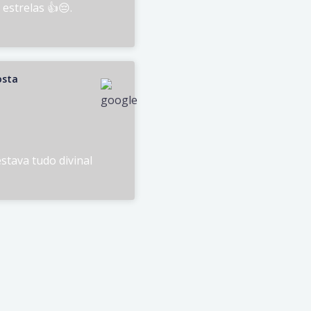
estrelas 👍😔.
osta
stava tudo divinal