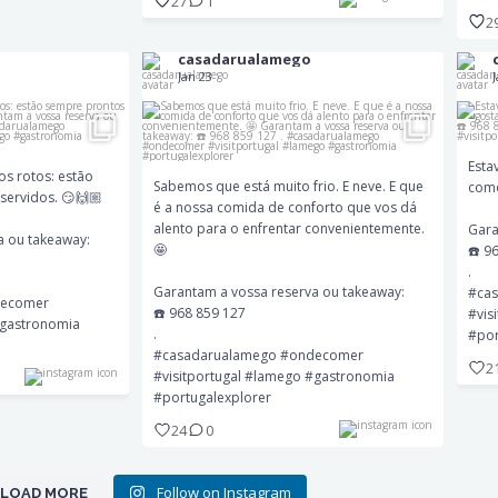
27
1
2
E
Sabemos que está muito frio. E neve. E que é
ovos rotos: estão
a nossa comida de conforto que vos dá alento
 servidos. 😏🙌🏼
casadarualamego
para o enfrentar convenientemente. 🤩
Jan 23
G
rva ou takeaway:
Garantam a vossa reserva ou takeaway:
 127
☎️ 968 859 127
#cas
.
mer #visitportugal
#la
#casadarualamego #ondecomer #visitportugal
ortugalexplorer
Esta
#lamego #gastronomia #portugalexplorer
s rotos: estão
Sabemos que está muito frio. E neve. E que
como
servidos. 😏🙌🏼
é a nossa comida de conforto que vos dá
alento para o enfrentar convenientemente.
Gara
24
0
a ou takeaway:
🤩
☎️ 9
.
Garantam a vossa reserva ou takeaway:
#ca
decomer
☎️ 968 859 127
#vis
#gastronomia
.
#por
#casadarualamego #ondecomer
2
#visitportugal #lamego #gastronomia
#portugalexplorer
24
0
Follow on Instagram
LOAD MORE