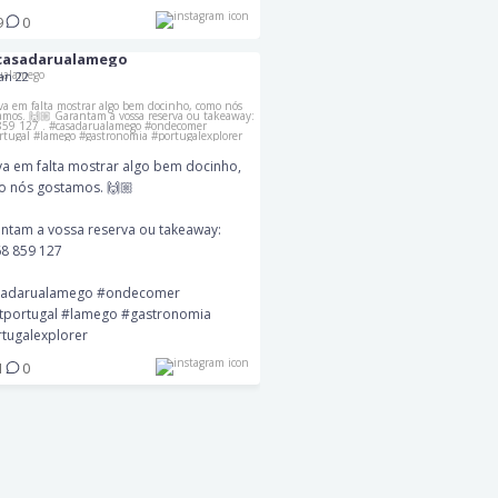
9
0
stava em falta mostrar algo bem docinho,
como nós gostamos. 🙌🏼
casadarualamego
Jan 22
arantam a vossa reserva ou takeaway:
☎️ 968 859 127
.
adarualamego #ondecomer #visitportugal
mego #gastronomia #portugalexplorer
va em falta mostrar algo bem docinho,
 nós gostamos. 🙌🏼
21
0
ntam a vossa reserva ou takeaway:
68 859 127
sadarualamego #ondecomer
itportugal #lamego #gastronomia
tugalexplorer
1
0