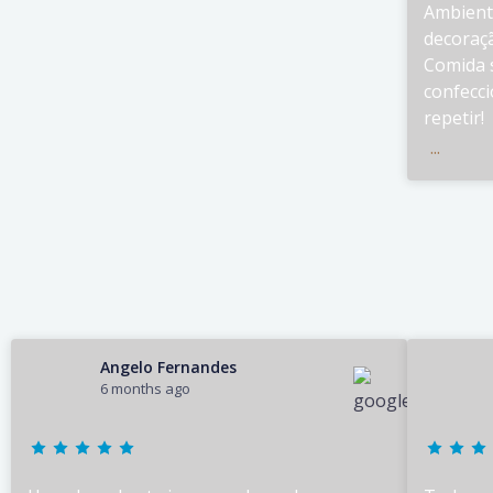
Ambient
decoraçã
Comida 
confecci
repetir!
...
Angelo Fernandes
6 months ago