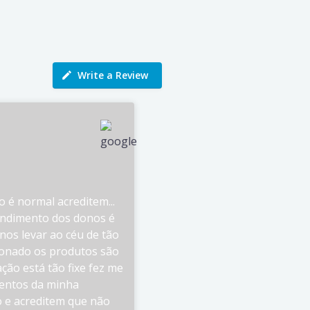
Write a Review
 é normal acreditem...
tendimento dos donos é
nos levar ao céu de tão
onado os produtos são
ção está tão fixe fez me
entos da minha
 e acreditem que não