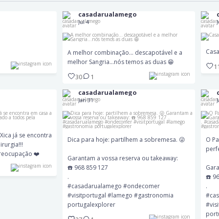
casadarualamego
A melhor combinação... descapotável e a
Jul 4
J
inha 😁❤️
melhor Sangria...nós temos as duas 😁
Casa
A melhor combinação... descapotável e a
30
1
melhor Sangria...nós temos as duas 😁
1
30
1
O 
Dica para hoje: partilhem a sobremesa. 😜
casadarualamego
Xica já se encontra
Garantam a vossa reserva ou takeaway:
Jan 31
G
da Cirurgia!!!
☎️ 968 859 127
preocupação ❤️
.
#casadarualamego #ondecomer #visitportugal
#cas
#lamego #gastronomia portugalexplorer
#l
ica já se encontra
Dica para hoje: partilhem a sobremesa. 😜
O Pa
rurgia!!!
perf
reocupação ❤️
27
1
Garantam a vossa reserva ou takeaway:
☎️ 968 859 127
Gara
.
☎️ 9
#casadarualamego #ondecomer
.
#visitportugal #lamego #gastronomia
#ca
portugalexplorer
#vis
port