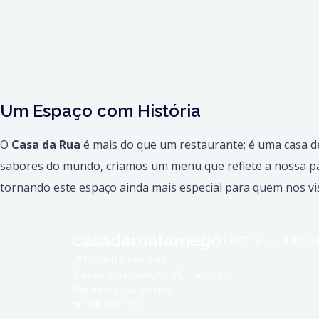
Um Espaço com História
O
Casa da Rua
é mais do que um restaurante; é uma casa d
sabores do mundo, criamos um menu que reflete a nossa pai
tornando este espaço ainda mais especial para quem nos vis
casadarualamego
1.477 Posts
4.328 F
📍Encontra-nos aqui:
Rua de Almacave, nº 48, Lamego
Garante a tua reserva:
☎️ 968 859 127