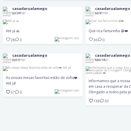
casadarualamego
casadarualamego
Jul 24
Jul 9
Até já 🙏
Que rica fartur
28
3
36
0
Até já 🙏
Que rica farturinha 😁❤️
28
3
36
0
casadarualamego
casadarualamego
Informamos que a nossa 
As vossas mesas favoritas estão de volta❤️
Jun 5
Mai 14
em casa a recuperar 
Até já!
Obrigado a todos pela 
As vossas mesas favoritas estão de volta❤️
37
0
Informamos que a nossa X
138
30
Até já!
em casa a recuperar da Ci
37
0
Obrigado a todos pela p
138
30